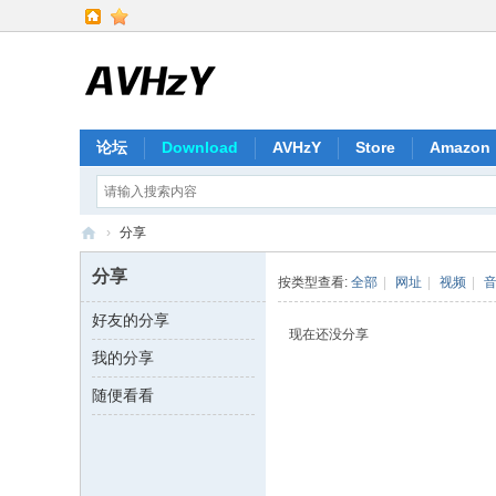
论坛
Download
AVHzY
Store
Amazon
›
分享
A
分享
按类型查看:
全部
|
网址
|
视频
|
V
好友的分享
H
现在还没分享
我的分享
z
Y
随便看看
F
or
u