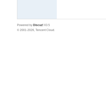
m
Powered by
Discuz!
X3.5
© 2001-2026, Tencent Cloud.