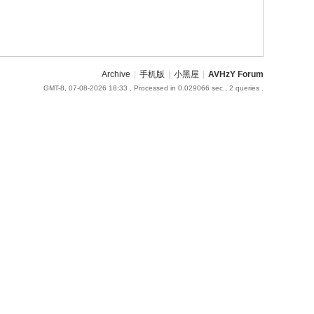
Archive
|
手机版
|
小黑屋
|
AVHzY Forum
GMT-8, 07-08-2026 18:33
, Processed in 0.029066 sec., 2 queries .